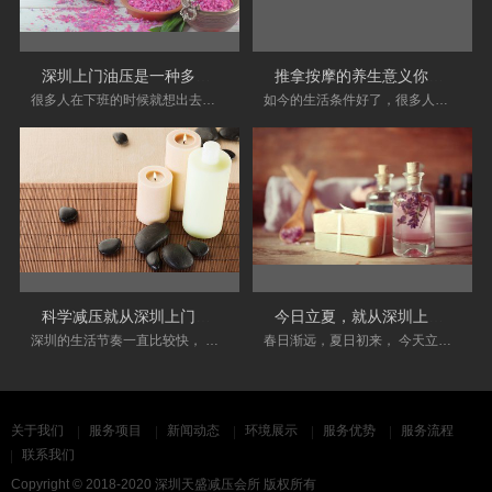
深圳上门油压是一种多么美妙的场景
推拿按摩的养生意义你了解多少？
很多人在下班的时候就想出去浪一下， 也有些人
如今的生活条件好了，很多人经常会到按摩会所
科学减压就从深圳上门油压开始！
今日立夏，就从深圳上门推拿改变自己吧
深圳的生活节奏一直比较快， 很多人面临着工作
春日渐远，夏日初来， 今天立夏代表着夏季的开
关于我们
服务项目
新闻动态
环境展示
服务优势
服务流程
联系我们
Copyright © 2018-2020 深圳天盛减压会所 版权所有