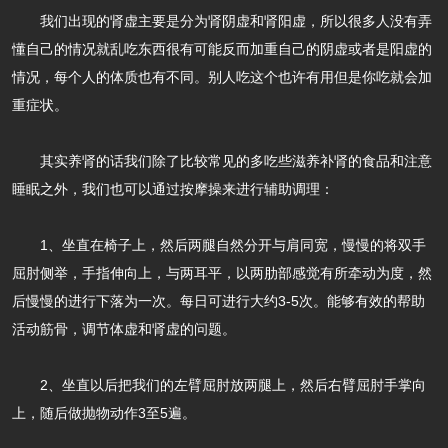
我们出现的肾虚主要是分为肾阴虚和肾阳虚，所以很多人没有弄
懂自己的情况就乱吃东西很有可能反而加重自己的阴虚或者是阳虚的
情况，每个人的体质也有不同。别人吃这个也许有用但是你吃就会加
重症状。
其实养肾的话我们除了比较常见的多吃些滋养补肾的食品和注意
睡眠之外，我们也可以通过按摩操来进行辅助调理：
1、坐直在椅子上，然后两腿自然分开与肩同宽，慢慢的将双手
屈肘侧举，手指伸向上，与两耳平，以两肋部感觉有所牵动为度，然
后慢慢的进行下落为一次。每日可进行大约3-5次。能够有效的帮助
活动筋骨，调节体虚和肾虚的问题。
2、坐直以后把我们的左臂屈肘放两腿上，然后右臂屈肘手掌向
上，随后做抛物动作3至5遍。